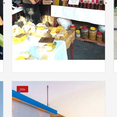
e
İncele
Villa