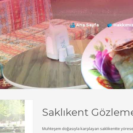
Ana Sayfa
Hakkımı
3
 535 454 21 63
info@saklimavikent.com
Saklıkent Gözlem
Muhteşem doğasıyla karşılayan saklıkentte yöresel