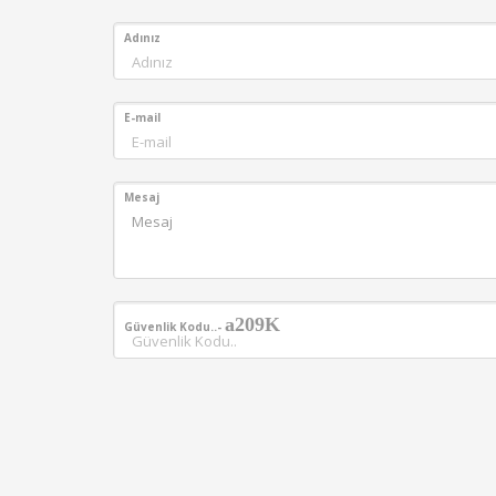
Adınız
E-mail
Mesaj
a209K
Güvenlik Kodu..-