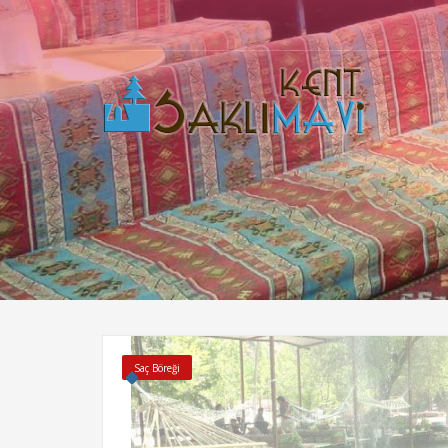
Saklımavi Kent
1
2
90 535 454 21 63
90
Aklar Mah. Camızlar Sk. Kaş / Antalya
Saç Böreği