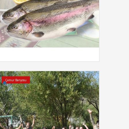
İncele
Çamur Banyosu