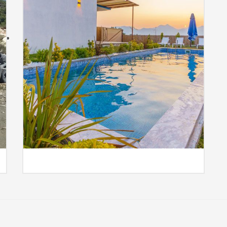
e
İncele