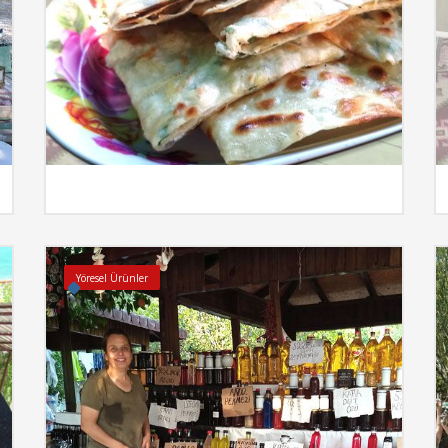
e
İncele
Yöresel Ürünler