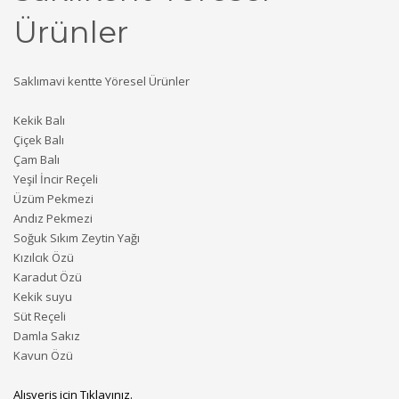
Ürünler
Saklımavi kentte Yöresel Ürünler
Kekik Balı
Çiçek Balı
Çam Balı
Yeşil İncir Reçeli
Üzüm Pekmezi
Andız Pekmezi
Soğuk Sıkım Zeytin Yağı
Kızılcık Özü
Karadut Özü
Kekik suyu
Süt Reçeli
Damla Sakız
Kavun Özü
Alışveriş için Tıklayınız.